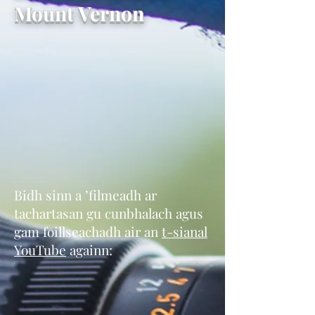
Mount Vernon
Bidh sinn a ’filmeadh ar
tachartasan gu cunbhalach agus
gam foillseachadh air an
t-sianal
YouTube
againn: